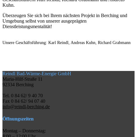
Kuhn.
Überzeugen Sie sich bei Ihrem nächsten Projekt in Berching und
Umgebung selbst von unserer ausgeprägten
Dienstleistungsmentalität!
Unsere Geschäftsführung: Karl Reindl, Andreas Kuhn, Richard Grabmann
Reindl Bad-Wärme-Energie GmbH
Maria-Hilf-Straße 11
92334 Berching
Tel. 0 84 62/ 9 40 70
Fax 0 84 62/ 94 07 40
info@reindl-berching.de
Öffnungszeiten
Montag – Donnerstag:
8:00 – 12:00 Uhr