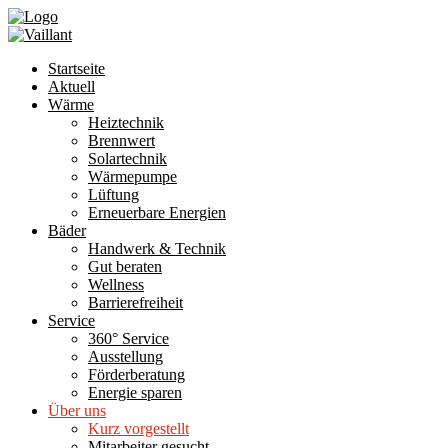
Startseite
Aktuell
Wärme
Heiztechnik
Brennwert
Solartechnik
Wärmepumpe
Lüftung
Erneuerbare Energien
Bäder
Handwerk & Technik
Gut beraten
Wellness
Barrierefreiheit
Service
360° Service
Ausstellung
Förderberatung
Energie sparen
Über uns
Kurz vorgestellt
Mitarbeiter gesucht