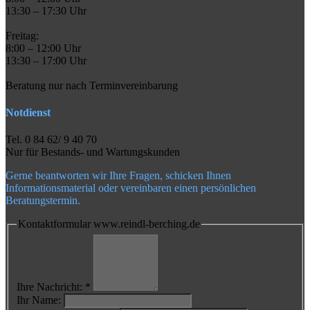
13:30 – 17:30 Uhr
Freitag:
8:00 – 12:00 Uhr
13:30 – 17:00 Uhr
Beratung nur nach Terminvereinbarung
Notdienst
Tel. 0 84 62/ 9 40 70
Nur für Bestands- und Wartungskunden
Gerne beantworten wir Ihre Fragen, schicken Ihnen
Informationsmaterial oder vereinbaren einen persönlichen
Beratungstermin.
Kontaktformular www.reindl-berching.de
Ihre Nachricht: *
Ihr Name: