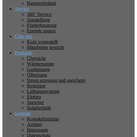
Barrierefreiheit
Service
360° Service
Ausstellung
Förderberatung
Energie sparen
Über uns
Kurz vorgestellt
Mitarbeiter gesucht
Produkte
Übersicht
Wärmepumpe
Gasheizung
Ölheizung
Strom erzeugen und speichern
Regelung
Lüftungssysteme
Elektro
Speicher
Solartechnik
Kontakt
Kontaktformular
Anfahrt
Impressum
Datenschutz