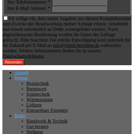
Ihre Telefonnummer: *
Ihre E-Mail Adresse: *
Ich willige ein, dass meine Angaben aus diesem Kontaktformular
zum Zwecke der Beantwortung meiner Anfrage erfasst, verarbeitet
und soweit erforderlich an Dritte weitergeleitet werden. Nach
abgeschlossener Bearbeitung werden die Daten der Anfrage
gelöscht. Bitte beachten: Die erteilte Einwilligung kann jederzeit für
die Zukunft per E-Mail an
info@reindl-berching.de
widerrufen
werden. Weitere Informationen finden Sie in unserer
Datenschutzerklärung
.
Aktuell
Wärme
Heiztechnik
Brennwert
Solartechnik
Wärmepumpe
Lüftung
Erneuerbare Energien
Bäder
Handwerk & Technik
Gut beraten
Wellness