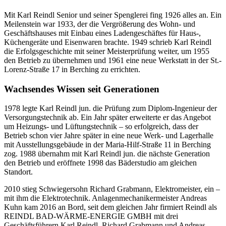
Mit Karl Reindl Senior und seiner Spenglerei fing 1926 alles an. Ein
Meilenstein war 1933, der die Vergrößerung des Wohn- und
Geschäftshauses mit Einbau eines Ladengeschäftes für Haus-,
Küchengeräte und Eisenwaren brachte. 1949 schrieb Karl Reindl
die Erfolgsgeschichte mit seiner Meisterprüfung weiter, um 1955
den Betrieb zu übernehmen und 1961 eine neue Werkstatt in der St.-
Lorenz-Straße 17 in Berching zu errichten.
Wachsendes Wissen seit Generationen
1978 legte Karl Reindl jun. die Prüfung zum Diplom-Ingenieur der
Versorgungstechnik ab. Ein Jahr später erweiterte er das Angebot
um Heizungs- und Lüftungstechnik – so erfolgreich, dass der
Betrieb schon vier Jahre später in eine neue Werk- und Lagerhalle
mit Ausstellungsgebäude in der Maria-Hilf-Straße 11 in Berching
zog. 1988 übernahm mit Karl Reindl jun. die nächste Generation
den Betrieb und eröffnete 1998 das Bäderstudio am gleichen
Standort.
2010 stieg Schwiegersohn Richard Grabmann, Elektromeister, ein –
mit ihm die Elektrotechnik. Anlagenmechanikermeister Andreas
Kuhn kam 2016 an Bord, seit dem gleichen Jahr firmiert Reindl als
REINDL BAD-WÄRME-ENERGIE GMBH mit drei
Geschäftsführern Karl Reindl, Richard Grabmann und Andreas